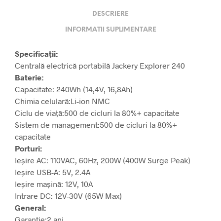
DESCRIERE
INFORMATII SUPLIMENTARE
Specificații:
Centrală electrică portabilă Jackery Explorer 240
Baterie:
Capacitate: 240Wh (14,4V, 16,8Ah)
Chimia celulară:
Li-ion NMC
Ciclu de viață:
500 de cicluri la 80%+ capacitate
Sistem de management:
500 de cicluri la 80%+
capacitate
Porturi:
Ieșire AC: 110VAC, 60Hz, 200W (400W Surge Peak)
Ieșire USB-A: 5V, 2.4A
Ieșire mașină: 12V, 10A
Intrare DC: 12V-30V (65W Max)
General:
Garantie:
2 ani