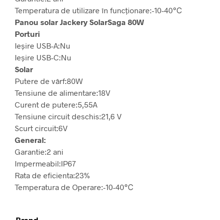
Temperatura de utilizare în funcționare:
-10-40℃
Panou solar Jackery SolarSaga 80W
Porturi
Ieșire USB-A:
Nu
Ieșire USB-C:
Nu
Solar
Putere de vârf:80
W
Tensiune de alimentare:
18V
Curent de putere:
5,55A
Tensiune circuit deschis:
21,6 V
Scurt circuit:
6V
General:
Garantie:
2 ani
Impermeabil:
IP67
Rata de eficienta:
23%
Temperatura de Operare:
-10-40℃
Brand