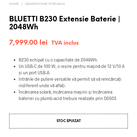
HOME
/
GENERATOARE PORTABILE
BLUETTI B230 Extensie Baterie |
2048Wh
7,999.00
lei
TVA inclus
B230 echipat cu o capacitate de 2048Wh.
Un USB-C de 100 W, o ieșire pentru mașină de 12 V/10 A
și un port USB-A.
Intrările de putere versatile vă permit să vă reîncărcați
indiferent unde vă aflați.
Încărcarea solară, încărcarea mașinii și încărcarea
bateriei cu plumb-acid trebuie realizate prin D050S
STOC EPUIZAT