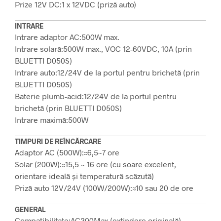
Prize 12V DC:
1 x 12VDC (priză auto)
INTRARE
Intrare adaptor AC:
500W max.
Intrare solară:
500W max., VOC 12-60VDC, 10A (prin
BLUETTI D050S)
Intrare auto:
12/24V de la portul pentru brichetă (prin
BLUETTI D050S)
Baterie plumb-acid:
12/24V de la portul pentru
brichetă (prin BLUETTI D050S)
Intrare maximă:
500W
TIMPURI DE REÎNCĂRCARE
Adaptor AC (500W):
≈6,5~7 ore
Solar (200W):
≈15,5 ~ 16 ore (cu soare excelent,
orientare ideală și temperatură scăzută)
Priză auto 12V/24V (100W/200W):
≈10 sau 20 de ore
GENERAL
Compatibilitate:
AC200Max (extindere originală),