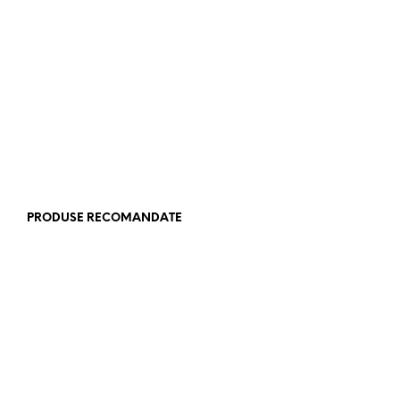
22,990.00
lei
29,499.00
lei
TVA inclus
TVA inclus
ADAUGA IN COS
ADAUGA IN COS
PRODUSE RECOMANDATE