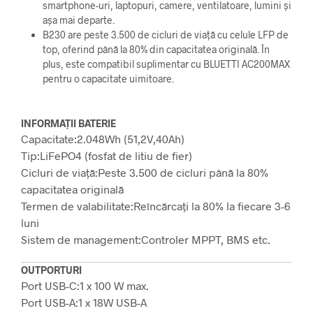
smartphone-uri, laptopuri, camere, ventilatoare, lumini și
așa mai departe.
B230 are peste 3.500 de cicluri de viață cu celule LFP de
top, oferind până la 80% din capacitatea originală. În
plus, este compatibil suplimentar cu BLUETTI AC200MAX
pentru o capacitate uimitoare.
INFORMAȚII BATERIE
Capacitate:
2.048Wh (51,2V,40Ah)
Tip:
LiFePO4 (fosfat de litiu de fier)
Cicluri de viață:
Peste 3.500 de cicluri până la 80%
capacitatea originală
Termen de valabilitate:
Reîncărcați la 80% la fiecare 3-6
luni
Sistem de management:
Controler MPPT, BMS etc.
OUTPORTURI
Port USB-C:
1 x 100 W max.
Port USB-A:
1 x 18W USB-A