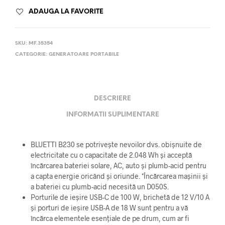
ADAUGA LA FAVORITE
SKU:
MF.35354
CATEGORIE:
GENERATOARE PORTABILE
DESCRIERE
INFORMATII SUPLIMENTARE
BLUETTI B230 se potrivește nevoilor dvs. obișnuite de
electricitate cu o capacitate de 2.048 Wh și acceptă
încărcarea bateriei solare, AC, auto și plumb-acid pentru
a capta energie oricând și oriunde. *Încărcarea mașinii și
a bateriei cu plumb-acid necesită un D050S.
Porturile de ieșire USB-C de 100 W, brichetă de 12 V/10 A
și porturi de ieșire USB-A de 18 W sunt pentru a vă
încărca elementele esențiale de pe drum, cum ar fi